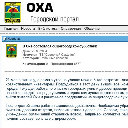
Главная
Новости
Библиотека
Справочная
Общение
Новости
В Охе состоялся общегородской субботник
Дата:
25.05.2004
Источник:
ТВ "Северный Сахалин"
Категория:
Районные новости
Комментарии:
0
Просмотрено:
6877
21 мая в пятницу, с самого утра на улицах можно было встретить л
хозяйственным инвентарём. Потрудиться в этот день вышли все, ком
города. Текущая работа по очистке городских улиц и дворов прово
навести порядок в городе усилиями одних коммунальщиков невозмо
выйти жителей Охи и работников предприятий на общегородской субб
После долгой зимы работы накопилось достаточно. Необходимо убр
очистить дорожки от грязи, побелить стволы деревьев. Словом, прив
учреждений, организаций старались вовсю. Например, коллектив рай
полном составе, во главе с директором.